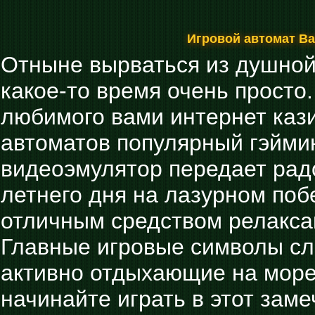
Игровой автомат Ba
Отныне вырваться из душной
какое-то время очень просто
любимого вами интернет кази
автоматов популярный гэймин
видеоэмулятор передает рад
летнего дня на лазурном поб
отличным средством релакса
Главные игровые символы сло
активно отдыхающие на море
начинайте играть в этот зам