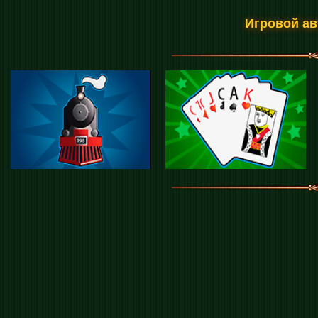
Игровой ав