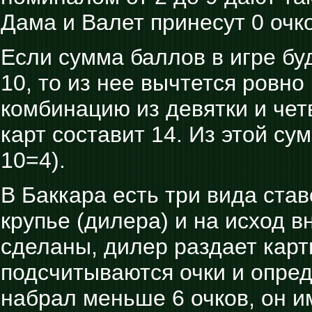
Дама и Валет принесут 0 очков
Если сумма баллов в игре бу
10, то из нее вычтется ровно
комбинацию из девятки и чет
карт составит 14. Из этой су
10=4).
В Баккара есть три вида став
крупье (дилера) и на исход в
сделаны, дилер раздает карты
подсчитываются очки и опред
набрал меньше 6 очков, он и