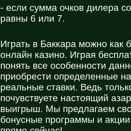
- если сумма очков дилера со
равны 6 или 7.
Играть в Баккара можно как б
онлайн казино. Играя беспла
понять все особенности данн
приобрести определенные нав
реальные ставки. Ведь только
почувствуете настоящий азар
выигрыш. Мы предлагаем сво
бонусные программы и акции
прямо сейчас!